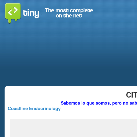
CI
Sabemos lo que somos, pero no sab
Coastline Endocrinology